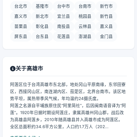
台北市
基隆市
台中市
台南市
新竹市
嘉义市
新北市
宜兰县
桃园县
新竹县
苗栗县
彰化县
南投县
云林县
嘉义县
屏东县
台东县
花莲县
澎湖县
金门县
关于高雄市
阿莲区位于台湾高雄市东北部，地处冈山平原南缘，东邻田寮
区，西接冈山区，南连湖内区、茄萣区，北界台南市。该区地
势平坦，属热带季风气候，年均温约24摄氏度。
阿莲之名源自平埔族原住民“阿里简社”，后因闽南语音译为“阿
莲”。1920年日据时期设阿莲庄，隶属高雄州冈山郡，战后改
为高雄县阿莲乡，2010年随高雄县并入高雄市成为阿莲区。
全区总面积约34.6平方公里，人口约1.7万人（202...