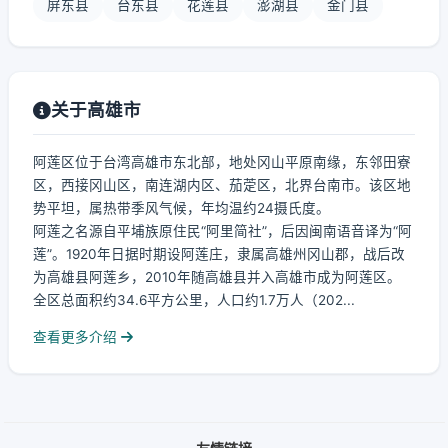
屏东县
台东县
花莲县
澎湖县
金门县
关于高雄市
阿莲区位于台湾高雄市东北部，地处冈山平原南缘，东邻田寮
区，西接冈山区，南连湖内区、茄萣区，北界台南市。该区地
势平坦，属热带季风气候，年均温约24摄氏度。
阿莲之名源自平埔族原住民“阿里简社”，后因闽南语音译为“阿
莲”。1920年日据时期设阿莲庄，隶属高雄州冈山郡，战后改
为高雄县阿莲乡，2010年随高雄县并入高雄市成为阿莲区。
全区总面积约34.6平方公里，人口约1.7万人（202...
查看更多介绍