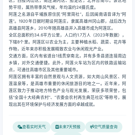
区，西接冈山区，南连湖内区、茄萣区，北界台南市。该区地
势平坦，属热带季风气候，年均温约24摄氏度。
阿莲之名源自平埔族原住民“阿里简社”，后因闽南语音译为“阿
莲”。1920年日据时期设阿莲庄，隶属高雄州冈山郡，战后改为
高雄县阿莲乡，2010年随高雄县并入高雄市成为阿莲区。
全区总面积约34.6平方公里，人口约1.7万人（2023年数据），
下辖8个里。阿莲区以农业为主，主要种植水稻、蔬菜、花卉等
作物，近年来亦积极发展精致农业与休闲观光产业。
交通方面，区内有省道台1线贯穿南北，并有多条县道连接周边
乡镇，对外交通便捷。此外，阿莲火车站为区内的铁路运输站
点，可通往高雄市区及其他重要城市。
阿莲区拥有丰富的自然景观与人文资源，如大岗山风景区、阿
莲温泉等，是高雄市重要的休闲旅游目的地之一。近年来，阿
莲区致力于推动地方特色产业与观光发展，荣获多项荣誉，包
括“全国十大经典农村”、“农委会农村再生典范社区”等称号，展
现出其在环境保护与经济发展方面的卓越成就。
查看实时天气
未来7天预报
空气质量查询