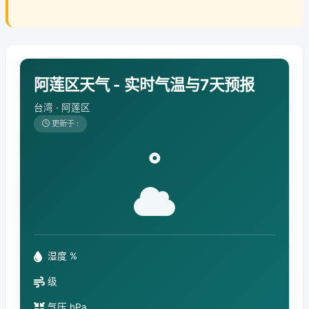
阿莲区天气 - 实时气温与7天预报
台湾 · 阿莲区
更新于 :
°
湿度 %
级
气压 hPa