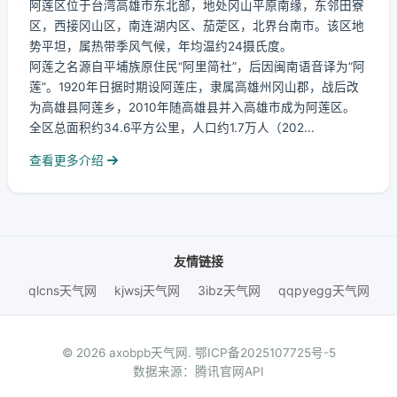
阿莲区位于台湾高雄市东北部，地处冈山平原南缘，东邻田寮
区，西接冈山区，南连湖内区、茄萣区，北界台南市。该区地
势平坦，属热带季风气候，年均温约24摄氏度。
阿莲之名源自平埔族原住民“阿里简社”，后因闽南语音译为“阿
莲”。1920年日据时期设阿莲庄，隶属高雄州冈山郡，战后改
为高雄县阿莲乡，2010年随高雄县并入高雄市成为阿莲区。
全区总面积约34.6平方公里，人口约1.7万人（202...
查看更多介绍
友情链接
qlcns天气网
kjwsj天气网
3ibz天气网
qqpyegg天气网
© 2026 axobpb天气网.
鄂ICP备2025107725号-5
数据来源：腾讯官网API