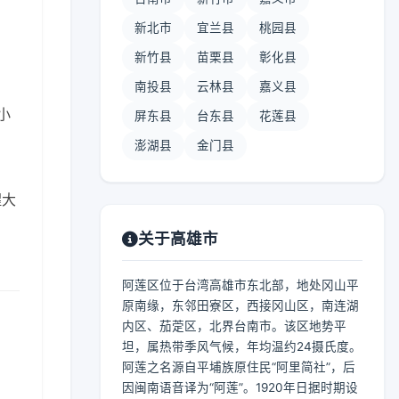
新北市
宜兰县
桃园县
新竹县
苗栗县
彰化县
南投县
云林县
嘉义县
 小
屏东县
台东县
花莲县
澎湖县
金门县
醒大
关于高雄市
阿莲区位于台湾高雄市东北部，地处冈山平
原南缘，东邻田寮区，西接冈山区，南连湖
内区、茄萣区，北界台南市。该区地势平
坦，属热带季风气候，年均温约24摄氏度。
阿莲之名源自平埔族原住民“阿里简社”，后
因闽南语音译为“阿莲”。1920年日据时期设