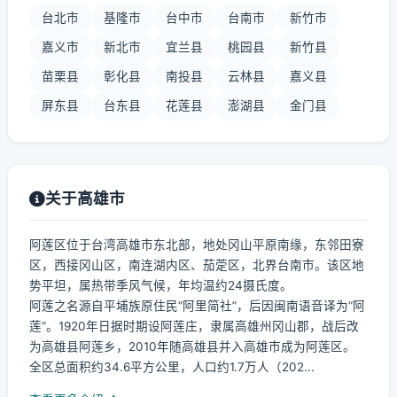
台北市
基隆市
台中市
台南市
新竹市
嘉义市
新北市
宜兰县
桃园县
新竹县
苗栗县
彰化县
南投县
云林县
嘉义县
屏东县
台东县
花莲县
澎湖县
金门县
关于高雄市
阿莲区位于台湾高雄市东北部，地处冈山平原南缘，东邻田寮
区，西接冈山区，南连湖内区、茄萣区，北界台南市。该区地
势平坦，属热带季风气候，年均温约24摄氏度。
阿莲之名源自平埔族原住民“阿里简社”，后因闽南语音译为“阿
莲”。1920年日据时期设阿莲庄，隶属高雄州冈山郡，战后改
为高雄县阿莲乡，2010年随高雄县并入高雄市成为阿莲区。
全区总面积约34.6平方公里，人口约1.7万人（202...