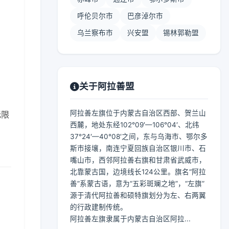
呼伦贝尔市
巴彦淖尔市
乌兰察布市
兴安盟
锡林郭勒盟
关于阿拉善盟
阿拉善左旗位于内蒙古自治区西部、贺兰山
无限
西麓，地处东经102°09′—106°04′、北纬
37°24′—40°08′之间，东与乌海市、鄂尔多
斯市接壤，南连宁夏回族自治区银川市、石
嘴山市，西邻阿拉善右旗和甘肃省武威市，
北靠蒙古国，边境线长124公里。旗名“阿拉
善”系蒙古语，意为“五彩斑斓之地”，“左旗”
源于清代阿拉善和硕特旗划分为左、右两翼
的行政建制传统。
阿拉善左旗隶属于内蒙古自治区阿拉...