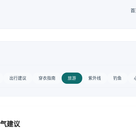
首
出行建议
穿衣指南
旅游
紫外线
钓鱼
气建议