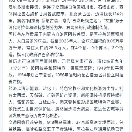
102°09′—106°04′、北纬37°24′—40°08′之间，东与乌海市、
鄂尔多斯市接壤，南连宁夏回族自治区银川市、石嘴山市，西
邻阿拉善右旗和甘肃省武威市，北靠蒙古国，边境线长124公
里。旗名“阿拉善”系蒙古语，意为“五彩斑斓之地”，“左旗”源于
清代阿拉善和硕特旗划分为左、右两翼的行政建制传统。
阿拉善左旗隶属于内蒙古自治区阿拉善盟，是阿拉善盟面积最
大、人口最多的旗县。截至2023年末，全旗总面积约8.05万平
方千米，常住人口约25.3万人，辖4个镇、9个苏木、3个街
道，旗人民政府驻巴彦浩特镇。
其历史可追溯至西夏时期，元代属甘肃行省，清代雍正九年
（1731年）设阿拉善和硕特旗，隶属理藩院；1949年和平解
放，1954年划归宁夏省，1956年复归内蒙古自治区并设立阿拉
善左旗。
经济以清洁能源、盐化工、特色农牧业和文化旅游为主导。拥
有太西煤、天然碱、芒硝等矿产资源，新能源装机规模持续扩
大；骆驼养殖、白绒山羊、肉苁蓉种植形成区域特色产业链；
依托贺兰山自然保护区、腾格里沙漠天鹅湖、定远营古城等资
源发展生态与历史文化旅游。
交通网络日趋完善，G18荣乌高速、G7京新高速穿境而过，包
兰铁路、临哈铁路交汇于巴彦浩特，阿拉善左旗通用机场已建