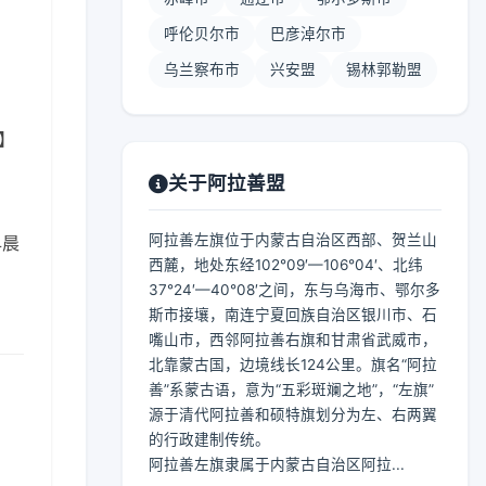
呼伦贝尔市
巴彦淖尔市
乌兰察布市
兴安盟
锡林郭勒盟
 】
关于阿拉善盟
阿拉善左旗位于内蒙古自治区西部、贺兰山
早晨
西麓，地处东经102°09′—106°04′、北纬
37°24′—40°08′之间，东与乌海市、鄂尔多
斯市接壤，南连宁夏回族自治区银川市、石
嘴山市，西邻阿拉善右旗和甘肃省武威市，
北靠蒙古国，边境线长124公里。旗名“阿拉
善”系蒙古语，意为“五彩斑斓之地”，“左旗”
源于清代阿拉善和硕特旗划分为左、右两翼
的行政建制传统。
阿拉善左旗隶属于内蒙古自治区阿拉...