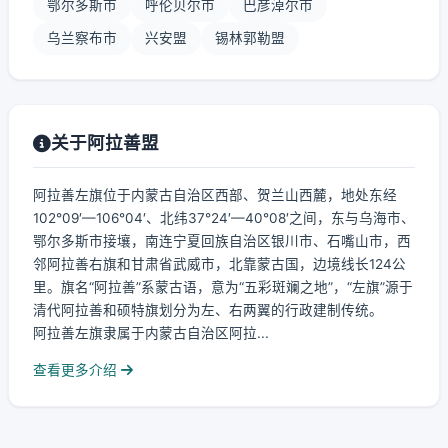
鄂尔多斯市
呼伦贝尔市
巴彦淖尔市
乌兰察布市
兴安盟
锡林郭勒盟
关于阿拉善盟
阿拉善左旗位于内蒙古自治区西部、贺兰山西麓，地处东经
102°09′—106°04′、北纬37°24′—40°08′之间，东与乌海市、
鄂尔多斯市接壤，南连宁夏回族自治区银川市、石嘴山市，西
邻阿拉善右旗和甘肃省武威市，北靠蒙古国，边境线长124公
里。旗名“阿拉善”系蒙古语，意为“五彩斑斓之地”，“左旗”源于
清代阿拉善和硕特旗划分为左、右两翼的行政建制传统。
阿拉善左旗隶属于内蒙古自治区阿拉...
查看更多介绍