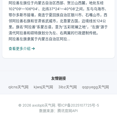
阿拉善左旗位于内蒙古自治区西部、贺兰山西麓，地处东经
102°09′—106°04′、北纬37°24′—40°08′之间，东与乌海市、
鄂尔多斯市接壤，南连宁夏回族自治区银川市、石嘴山市，西
邻阿拉善右旗和甘肃省武威市，北靠蒙古国，边境线长124公
里。旗名“阿拉善”系蒙古语，意为“五彩斑斓之地”，“左旗”源于
清代阿拉善和硕特旗划分为左、右两翼的行政建制传统。
阿拉善左旗隶属于内蒙古自治区阿拉...
查看更多介绍
友情链接
qlcns天气网
kjwsj天气网
3ibz天气网
qqpyegg天气网
© 2026 axobpb天气网.
鄂ICP备2025107725号-5
数据来源：腾讯官网API