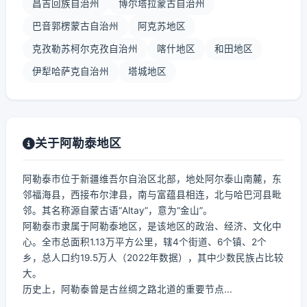
昌吉回族自治州
博尔塔拉蒙古自治州
巴音郭楞蒙古自治州
阿克苏地区
克孜勒苏柯尔克孜自治州
喀什地区
和田地区
伊犁哈萨克自治州
塔城地区
关于阿勒泰地区
阿勒泰市位于新疆维吾尔自治区北部，地处阿尔泰山南麓，东
邻福海县，西接布尔津县，南与富蕴县相连，北与哈巴河县毗
邻。其名称源自蒙古语“Altay”，意为“金山”。
阿勒泰市隶属于阿勒泰地区，是该地区的政治、经济、文化中
心。全市总面积1.13万平方公里，辖4个街道、6个镇、2个
乡，总人口约19.5万人（2022年数据），其中少数民族占比较
大。
历史上，阿勒泰曾是古丝绸之路北道的重要节点...