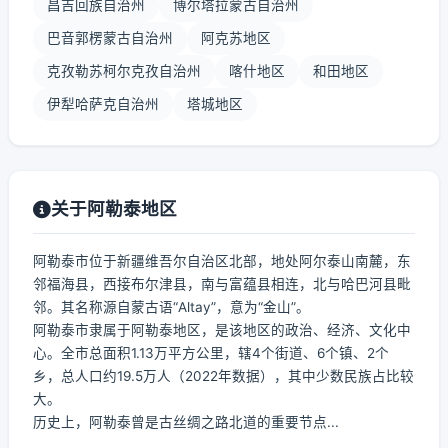
昌吉回族自治州
博尔塔拉蒙古自治州
巴音郭楞蒙古自治州
阿克苏地区
克孜勒苏柯尔克孜自治州
喀什地区
和田地区
伊犁哈萨克自治州
塔城地区
关于阿勒泰地区
阿勒泰市位于新疆维吾尔自治区北部，地处阿尔泰山南麓，东
邻福海县，西接布尔津县，南与富蕴县相连，北与哈巴河县毗
邻。其名称源自蒙古语“Altay”，意为“金山”。
阿勒泰市隶属于阿勒泰地区，是该地区的政治、经济、文化中
心。全市总面积1.13万平方公里，辖4个街道、6个镇、2个
乡，总人口约19.5万人（2022年数据），其中少数民族占比较
大。
历史上，阿勒泰曾是古丝绸之路北道的重要节点...