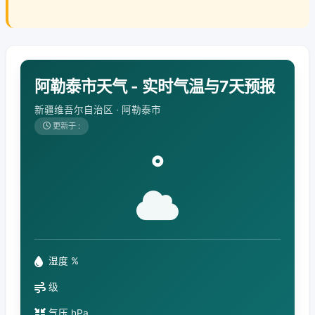
阿勒泰市天气 - 实时气温与7天预报
新疆维吾尔自治区 · 阿勒泰市
更新于 :
°
湿度 %
级
气压 hPa