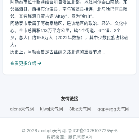
阿勒泰市位于新疆维吾尔自治区北部，地处阿尔泰山南麓，东
邻福海县，西接布尔津县，南与富蕴县相连，北与哈巴河县毗
邻。其名称源自蒙古语“Altay”，意为“金山”。
阿勒泰市隶属于阿勒泰地区，是该地区的政治、经济、文化中
心。全市总面积1.13万平方公里，辖4个街道、6个镇、2个
乡，总人口约19.5万人（2022年数据），其中少数民族占比较
大。
历史上，阿勒泰曾是古丝绸之路北道的重要节点...
查看更多介绍
友情链接
qlcns天气网
kjwsj天气网
3ibz天气网
qqpyegg天气网
© 2026 axobpb天气网.
鄂ICP备2025107725号-5
数据来源：腾讯官网API