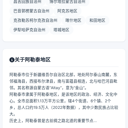
昌吉回族自治州
博尔塔拉蒙古自治州
巴音郭楞蒙古自治州
阿克苏地区
克孜勒苏柯尔克孜自治州
喀什地区
和田地区
伊犁哈萨克自治州
塔城地区
关于阿勒泰地区
阿勒泰市位于新疆维吾尔自治区北部，地处阿尔泰山南麓，东
邻福海县，西接布尔津县，南与富蕴县相连，北与哈巴河县毗
邻。其名称源自蒙古语“Altay”，意为“金山”。
阿勒泰市隶属于阿勒泰地区，是该地区的政治、经济、文化中
心。全市总面积1.13万平方公里，辖4个街道、6个镇、2个
乡，总人口约19.5万人（2022年数据），其中少数民族占比较
大。
历史上，阿勒泰曾是古丝绸之路北道的重要节点...