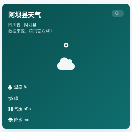
阿坝县天气
:
四川省 · 阿坝县
数据来源：腾讯官方API
°
湿度 %
级
气压 hPa
降水 mm