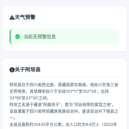
天气预警
当前无预警信息
关于阿坝县
阿坝县位于四川省西北部，青藏高原东南缘，地处川甘青三省
交界地带。其地理坐标介于东经101°17′至102°38′，北纬
32°56′至33°30′之间。
阿坝之名源于藏语“阿曲坝子”，意为“河谷地带的富饶之地”。
该县隶属于四川省阿坝藏族羌族自治州，是该自治州下辖县之
一。
全县总面积约10435平方公里，总人口约为9.8万人（2022年