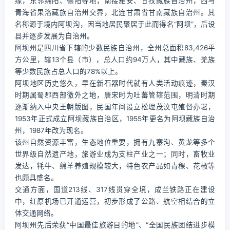
缘，东邻绵阳、德阳等地，南接雅安、甘孜藏族自治州，西与
青海省果洛藏族自治州交界，北连甘肃省甘南藏族自治州。其
名称源于境内阿坝沟，因当地居民聚居于此而得名“阿坝”，后设
县并逐步发展为自治州。
阿坝州是四川省下辖的少数民族自治州，全州总面积83,426平
方公里，辖13个县（市），总人口约94万人，其中藏族、羌族
等少数民族占总人口的78%以上。
阿坝地区历史悠久，早在新石器时代就有人类活动痕迹，秦汉
时期属蜀郡西部徼外之地，唐宋时为吐蕃管辖范围，明清时期
逐渐纳入中央王朝版图，民国年间设立松理茂汶屯殖督办署，
1953年正式成立阿坝藏族自治区，1955年更名为阿坝藏族自治
州，1987年改为现名。
该州自然资源丰富，生态地位重要，拥有九寨沟、黄龙等多个
世界级自然遗产地，旅游业成为支柱产业之一；同时，畜牧业
发达，牦牛、绵羊养殖规模较大，特色农产品如青稞、花椒等
也颇具盛名。
交通方面，国道213线、317线贯穿全境，成兰铁路正在建设
中，红原机场已开通运营，初步形成了公路、航空相结合的立
体交通网络。
阿坝州先后荣获“中国最佳旅游目的地”、“全国民族团结进步模