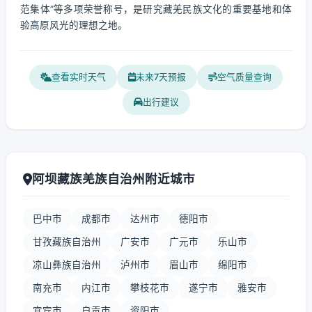
范集体”等多项荣誉称号，是研究藏羌民族文化的重要基地和体
验高原风光的理想之地。
查看实时天气
未来7天预报
空气质量查询
出行建议
阿坝藏族羌族自治州附近城市
巴中市
成都市
达州市
德阳市
甘孜藏族自治州
广安市
广元市
乐山市
凉山彝族自治州
泸州市
眉山市
绵阳市
南充市
内江市
攀枝花市
遂宁市
雅安市
宜宾市
自贡市
资阳市