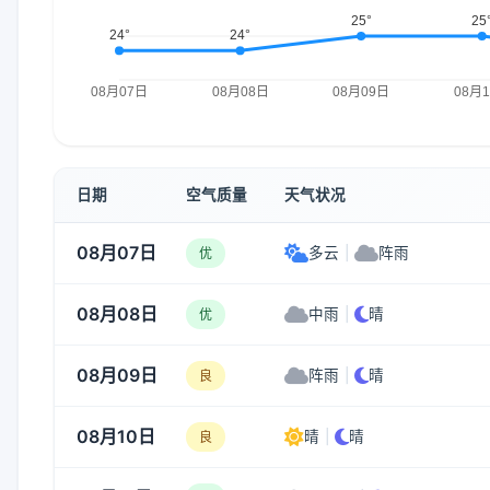
日期
空气质量
天气状况
08月07日
多云
|
阵雨
优
08月08日
中雨
|
晴
优
08月09日
阵雨
|
晴
良
08月10日
晴
|
晴
良