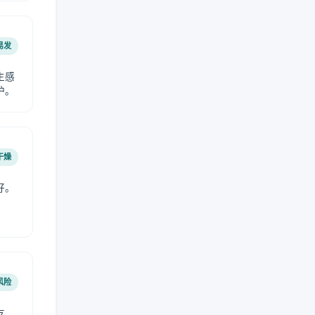
易发
生感
护。
干燥
好。
风险
友