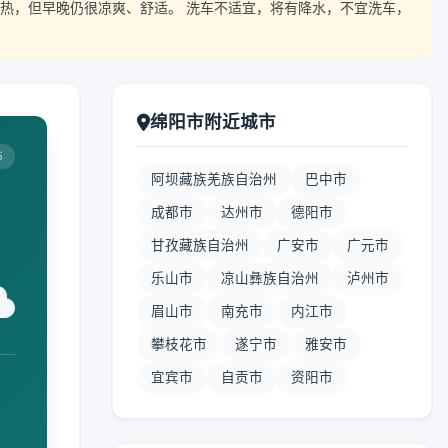
热，但早晚仍很凉爽、舒适。 洗车不适宜，将有降水，不宜洗车，
绵阳市附近城市
5
阿坝藏族羌族自治州
巴中市
成都市
达州市
德阳市
甘孜藏族自治州
广安市
广元市
乐山市
凉山彝族自治州
泸州市
眉山市
南充市
内江市
攀枝花市
遂宁市
雅安市
宜宾市
自贡市
资阳市