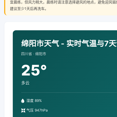
宜晨练，但风力稍大，晨练时请注意选择避风的地点，避免迎风锻
建议至少1天后再洗车。
绵阳市天气 - 实时气温与7
四川省 · 绵阳市
25°
多云
湿度 89%
气压 947hPa