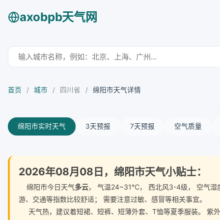
axobpb天气网
首页
/
城市
/
四川省
/
绵阳市天气详情
绵阳市实时天气
3天预报
7天预报
空气质量
2026年08月08日，绵阳市天气小贴士：
绵阳市今日天气
多云
， 气温24~31℃， 西北风3-4级， 
游、交通等指数比较舒适； 需要注意过敏、感冒等相关事宜。
天气热，建议着短裙、短裤、短薄外套、T恤等夏季服装。 紫外线