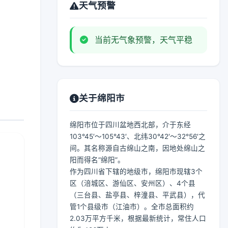
天气预警
当前无气象预警，天气平稳
关于绵阳市
绵阳市位于四川盆地西北部，介于东经
103°45′～105°43′、北纬30°42′～32°56′之
间。其名称源自古绵山之南，因地处绵山之
阳而得名“绵阳”。
作为四川省下辖的地级市，绵阳市现辖3个
区（涪城区、游仙区、安州区）、4个县
（三台县、盐亭县、梓潼县、平武县），代
管1个县级市（江油市）。全市总面积约
2.03万平方千米，根据最新统计，常住人口