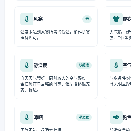
风寒
穿
无
温度未达到风寒所需的低温，稍作防寒
天气热，建
准备即可。
套、T恤等
舒适度
空
较舒适
白天天气晴好，同时较大的空气湿度，
气象条件对
会使您在午后略感闷热，但早晚仍很凉
除无明显影
爽、舒适。
晾晒
钓
极适宜
天气不错，极适宜晾晒。
较适合垂钓