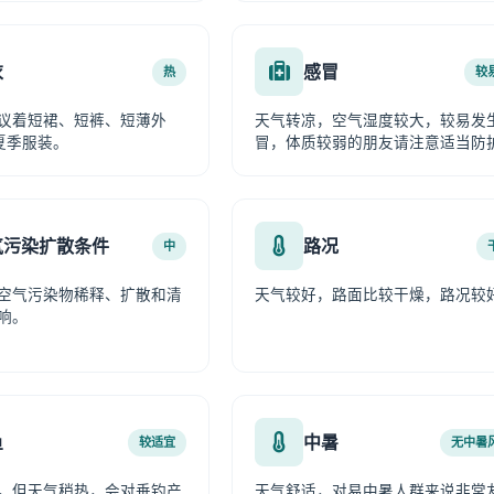
衣
感冒
热
较
议着短裙、短裤、短薄外
天气转凉，空气湿度较大，较易发
夏季服装。
冒，体质较弱的朋友请注意适当防
气污染扩散条件
路况
中
空气污染物稀释、扩散和清
天气较好，路面比较干燥，路况较
响。
鱼
中暑
较适宜
无中暑
，但天气稍热，会对垂钓产
天气舒适，对易中暑人群来说非常