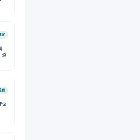
适宜
稍
，避
极强
建议
肤