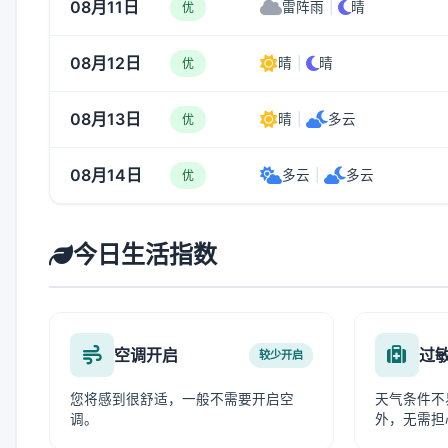
08月11日
雷阵雨
|
晴
优
08月12日
晴
|
晴
优
08月13日
晴
|
多云
优
08月14日
多云
|
多云
优
今日生活指数
空调开启
过
较少开启
您将感到很舒适，一般不需要开启空
天气条件不
调。
外，无需担