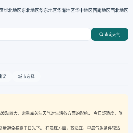
页
华北地区
东北地区
华东地区
华南地区
华中地区
西南地区
西北地区
查询天气
建议
城市选择
随气温波动较大，需重点关注天气对生活各方面的影响。 今日舒适度、旅
，尽量避免暴露于日光下。 在晨练方面，较适宜，早晨气象条件较适