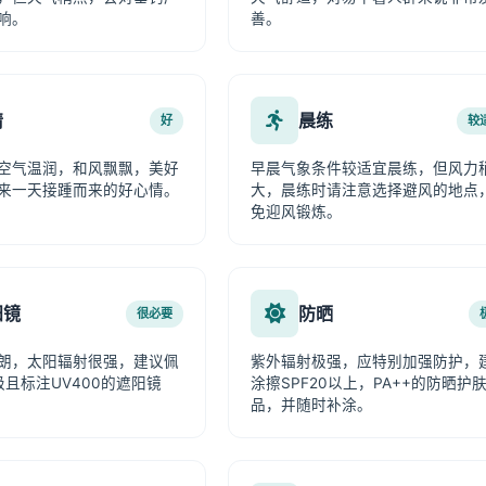
响。
善。
情
晨练
好
较
空气温润，和风飘飘，美好
早晨气象条件较适宜晨练，但风力
来一天接踵而来的好心情。
大，晨练时请注意选择避风的地点
免迎风锻炼。
阳镜
防晒
很必要
朗，太阳辐射很强，建议佩
紫外辐射极强，应特别加强防护，
级且标注UV400的遮阳镜
涂擦SPF20以上，PA++的防晒护
品，并随时补涂。