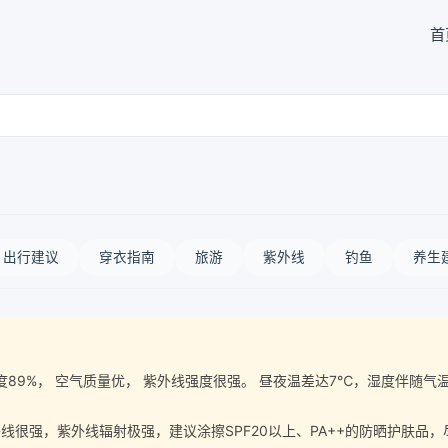
首
出行建议
穿衣指南
旅游
紫外线
钓鱼
养生
空气湿度89%， 空气质量优， 紫外线强度很强。 昼夜温差达7℃，湿度伴
很强，紫外线辐射极强，建议涂擦SPF20以上、PA++的防晒护肤品