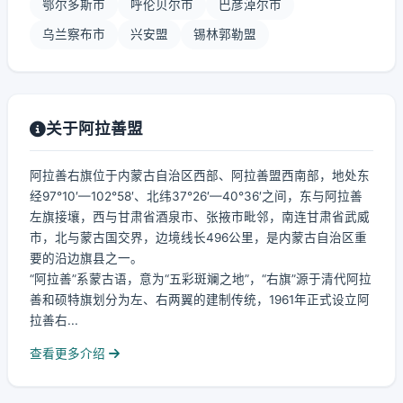
鄂尔多斯市
呼伦贝尔市
巴彦淖尔市
乌兰察布市
兴安盟
锡林郭勒盟
关于阿拉善盟
阿拉善右旗位于内蒙古自治区西部、阿拉善盟西南部，地处东
经97°10′—102°58′、北纬37°26′—40°36′之间，东与阿拉善
左旗接壤，西与甘肃省酒泉市、张掖市毗邻，南连甘肃省武威
市，北与蒙古国交界，边境线长496公里，是内蒙古自治区重
要的沿边旗县之一。
“阿拉善”系蒙古语，意为“五彩斑斓之地”，“右旗”源于清代阿拉
善和硕特旗划分为左、右两翼的建制传统，1961年正式设立阿
拉善右...
查看更多介绍