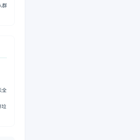
人群
长全
弃垃