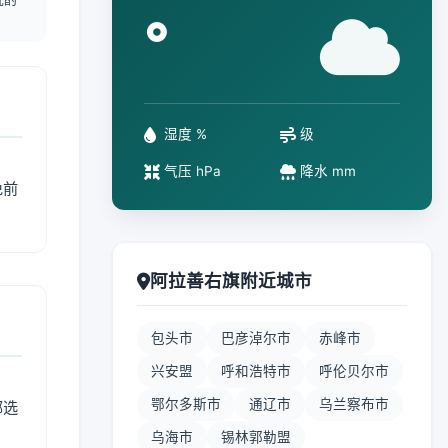
°
湿度 %
级
气压 hPa
降水 mm
免前
阿拉善右旗附近城市
包头市
巴彦淖尔市
赤峰市
兴安盟
呼和浩特市
呼伦贝尔市
鄂尔多斯市
通辽市
乌兰察布市
部选
乌海市
锡林郭勒盟