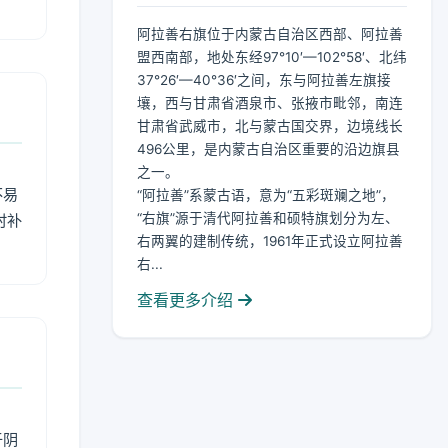
阿拉善右旗位于内蒙古自治区西部、阿拉善
盟西南部，地处东经97°10′—102°58′、北纬
37°26′—40°36′之间，东与阿拉善左旗接
壤，西与甘肃省酒泉市、张掖市毗邻，南连
甘肃省武威市，北与蒙古国交界，边境线长
496公里，是内蒙古自治区重要的沿边旗县
之一。
不易
“阿拉善”系蒙古语，意为“五彩斑斓之地”，
“右旗”源于清代阿拉善和硕特旗划分为左、
时补
右两翼的建制传统，1961年正式设立阿拉善
右...
查看更多介绍
于阴