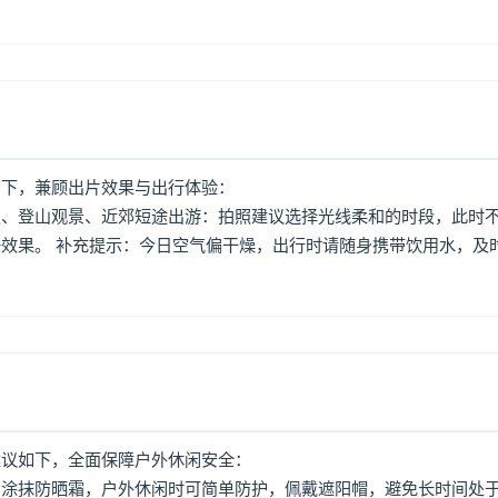
如下，兼顾出片效果与出行体验：
照、登山观景、近郊短途出游：拍照建议选择光线柔和的时段，此时
效果。 补充提示：今日空气偏干燥，出行时请随身携带饮用水，及
建议如下，全面保障户外休闲安全：
意涂抹防晒霜，户外休闲时可简单防护，佩戴遮阳帽，避免长时间处