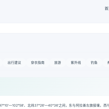
首
出行建议
穿衣指南
旅游
紫外线
钓鱼
′—102°58′、北纬37°26′—40°36′之间，东与阿拉善左旗接壤，西