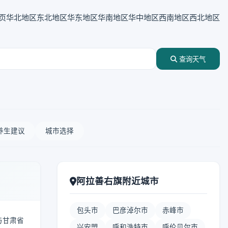
页
华北地区
东北地区
华东地区
华南地区
华中地区
西南地区
西北地区
查询天气
养生建议
城市选择
阿拉善右旗附近城市
包头市
巴彦淖尔市
赤峰市
与甘肃省
兴安盟
呼和浩特市
呼伦贝尔市