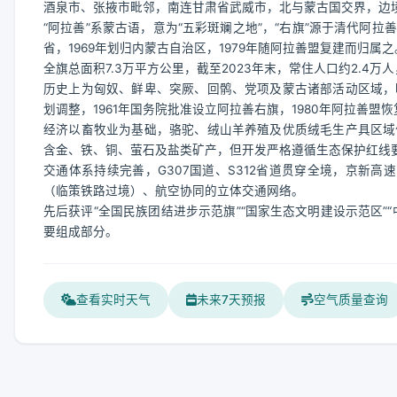
酒泉市、张掖市毗邻，南连甘肃省武威市，北与蒙古国交界，边境
“阿拉善”系蒙古语，意为“五彩斑斓之地”，“右旗”源于清代阿
省，1969年划归内蒙古自治区，1979年随阿拉善盟复建而归属之
全旗总面积7.3万平方公里，截至2023年末，常住人口约2.4
历史上为匈奴、鲜卑、突厥、回鹘、党项及蒙古诸部活动区域，
划调整，1961年国务院批准设立阿拉善右旗，1980年阿拉善盟
经济以畜牧业为基础，骆驼、绒山羊养殖及优质绒毛生产具区域
含金、铁、铜、萤石及盐类矿产，但开发严格遵循生态保护红线
交通体系持续完善，G307国道、S312省道贯穿全境，京新高
（临策铁路过境）、航空协同的立体交通网络。
先后获评“全国民族团结进步示范旗”“国家生态文明建设示范区
要组成部分。
查看实时天气
未来7天预报
空气质量查询