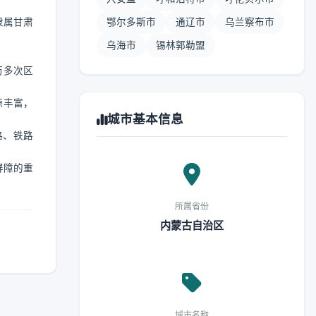
隶属甘肃
鄂尔多斯市
通辽市
乌兰察布市
乌海市
锡林郭勒盟
历多次区
源丰富，
城市基本信息
路、铁路
屏障的重
所属省份
内蒙古自治区
城市名称