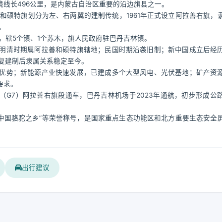
线长496公里，是内蒙古自治区重要的沿边旗县之一。
拉善和硕特旗划分为左、右两翼的建制传统，1961年正式设立阿拉善右旗，
。
万人，辖5个镇、1个苏木，旗人民政府驻巴丹吉林镇。
明清时期属阿拉善和硕特旗辖地；民国时期沿袭旧制；新中国成立后经
恢复建制后隶属关系稳定至今。
优势；新能源产业快速发展，已建成多个大型风电、光伏基地；矿产资
要求。
速（G7）阿拉善右旗段通车，巴丹吉林机场于2023年通航，初步形成公
”“中国骆驼之乡”等荣誉称号，是国家重点生态功能区和北方重要生态安全
出行建议