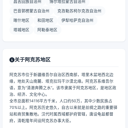
昌吉回族自治州
博尔塔拉蒙古自治州
巴音郭楞蒙古自治州
克孜勒苏柯尔克孜自治州
喀什地区
和田地区
伊犁哈萨克自治州
塔城地区
阿勒泰地区
关于阿克苏地区
阿克苏市位于新疆维吾尔自治区西南部，塔里木盆地西北边
缘，地处天山南麓、塔克拉玛干沙漠北缘。阿克苏系维吾尔
语，意为“清澈奔腾之水”。该市隶属于阿克苏地区，是地区政
治、经济、文化中心。
全市总面积14116平方千米，人口约50万，其中少数民族占
70%以上。阿克苏历史悠久，自古以来就是丝绸之路的重要驿
站和商贸集散地。汉代时属西域都护府管辖，唐设龟兹都督
府，清乾隆年间设阿克苏办事大臣。
...