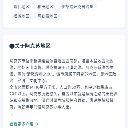
喀什地区
和田地区
伊犁哈萨克自治州
塔城地区
阿勒泰地区
关于阿克苏地区
阿克苏市位于新疆维吾尔自治区西南部，塔里木盆地西北边
缘，地处天山南麓、塔克拉玛干沙漠北缘。阿克苏系维吾尔
语，意为“清澈奔腾之水”。该市隶属于阿克苏地区，是地区政
治、经济、文化中心。
全市总面积14116平方千米，人口约50万，其中少数民族占
70%以上。阿克苏历史悠久，自古以来就是丝绸之路的重要驿
站和商贸集散地。汉代时属西域都护府管辖，唐设龟兹都督
府，清乾隆年间设阿克苏办事大臣。
...
查看更多介绍