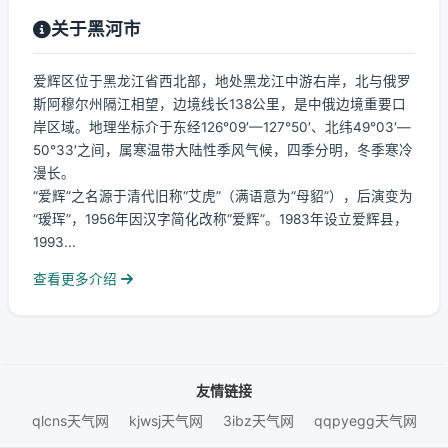
关于黑河市
爱辉区位于黑龙江省西北部，地处黑龙江中游右岸，北与俄罗
斯阿穆尔州隔江相望，边境线长138公里，是中俄边境重要口
岸区域。地理坐标介于东经126°09′—127°50′、北纬49°03′—
50°33′之间，属寒温带大陆性季风气候，四季分明，冬季寒冷
漫长。
“爱辉”之名源于清代旧称“艾虎”（满语意为“母貂”），后演变为
“瑷珲”，1956年因汉字简化改称“爱辉”。1983年设立爱辉县，
1993...
查看更多介绍
友情链接
qlcns天气网
kjwsj天气网
3ibz天气网
qqpyegg天气网