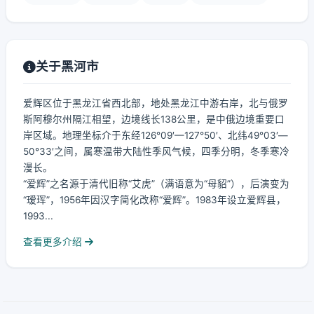
关于黑河市
爱辉区位于黑龙江省西北部，地处黑龙江中游右岸，北与俄罗
斯阿穆尔州隔江相望，边境线长138公里，是中俄边境重要口
岸区域。地理坐标介于东经126°09′—127°50′、北纬49°03′—
50°33′之间，属寒温带大陆性季风气候，四季分明，冬季寒冷
漫长。
“爱辉”之名源于清代旧称“艾虎”（满语意为“母貂”），后演变为
“瑷珲”，1956年因汉字简化改称“爱辉”。1983年设立爱辉县，
1993...
查看更多介绍