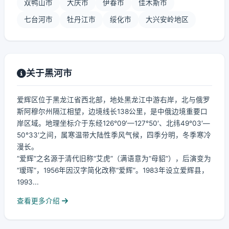
双鸭山市
大庆市
伊春市
佳木斯市
七台河市
牡丹江市
绥化市
大兴安岭地区
关于黑河市
爱辉区位于黑龙江省西北部，地处黑龙江中游右岸，北与俄罗
斯阿穆尔州隔江相望，边境线长138公里，是中俄边境重要口
岸区域。地理坐标介于东经126°09′—127°50′、北纬49°03′—
50°33′之间，属寒温带大陆性季风气候，四季分明，冬季寒冷
漫长。
“爱辉”之名源于清代旧称“艾虎”（满语意为“母貂”），后演变为
“瑷珲”，1956年因汉字简化改称“爱辉”。1983年设立爱辉县，
1993...
查看更多介绍