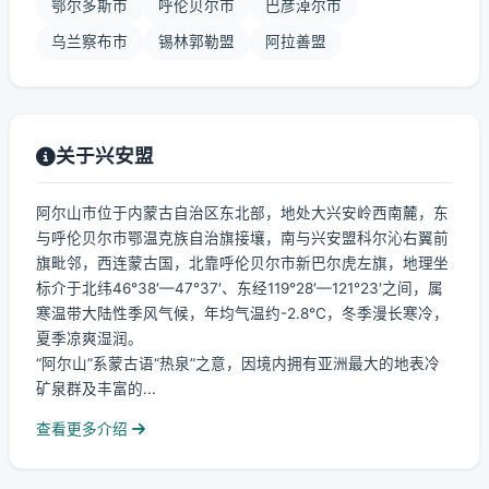
鄂尔多斯市
呼伦贝尔市
巴彦淖尔市
乌兰察布市
锡林郭勒盟
阿拉善盟
关于兴安盟
阿尔山市位于内蒙古自治区东北部，地处大兴安岭西南麓，东
与呼伦贝尔市鄂温克族自治旗接壤，南与兴安盟科尔沁右翼前
旗毗邻，西连蒙古国，北靠呼伦贝尔市新巴尔虎左旗，地理坐
标介于北纬46°38′—47°37′、东经119°28′—121°23′之间，属
寒温带大陆性季风气候，年均气温约-2.8℃，冬季漫长寒冷，
夏季凉爽湿润。
“阿尔山”系蒙古语“热泉”之意，因境内拥有亚洲最大的地表冷
矿泉群及丰富的...
查看更多介绍