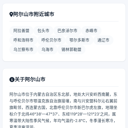
阿尔山市附近城市
阿拉善盟
包头市
巴彦淖尔市
赤峰市
呼和浩特市
呼伦贝尔市
鄂尔多斯市
通辽市
乌兰察布市
乌海市
锡林郭勒盟
关于阿尔山市
阿尔山市位于内蒙古自治区东北部，地处大兴安岭西南麓，东
与呼伦贝尔市鄂温克族自治旗接壤，南与兴安盟科尔沁右翼前
旗毗邻，西连蒙古国，北靠呼伦贝尔市新巴尔虎左旗，地理坐
标介于北纬46°38′—47°37′、东经119°28′—121°23′之间，属
寒温带大陆性季风气候，年均气温约-2.8℃，冬季漫长寒冷，
夏季凉爽湿润。