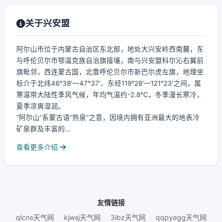
关于兴安盟
阿尔山市位于内蒙古自治区东北部，地处大兴安岭西南麓，东
与呼伦贝尔市鄂温克族自治旗接壤，南与兴安盟科尔沁右翼前
旗毗邻，西连蒙古国，北靠呼伦贝尔市新巴尔虎左旗，地理坐
标介于北纬46°38′—47°37′、东经119°28′—121°23′之间，属
寒温带大陆性季风气候，年均气温约-2.8℃，冬季漫长寒冷，
夏季凉爽湿润。
“阿尔山”系蒙古语“热泉”之意，因境内拥有亚洲最大的地表冷
矿泉群及丰富的...
查看更多介绍
友情链接
qlcns天气网
kjwsj天气网
3ibz天气网
qqpyegg天气网