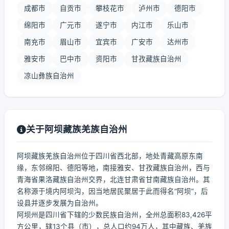
成都市
自贡市
攀枝花市
泸州市
德阳市
绵阳市
广元市
遂宁市
内江市
乐山市
南充市
眉山市
宜宾市
广安市
达州市
雅安市
巴中市
资阳市
甘孜藏族自治州
凉山彝族自治州
关于阿坝藏族羌族自治州
阿坝藏族羌族自治州位于四川省西北部，地处青藏高原东南
缘，东邻绵阳、德阳等地，南接雅安、甘孜藏族自治州，西与
青海省果洛藏族自治州交界，北连甘肃省甘南藏族自治州。其
名称源于境内阿坝沟，因当地居民聚居于此而得名“阿坝”，后
设县并逐步发展为自治州。
阿坝州是四川省下辖的少数民族自治州，全州总面积83,426平
方公里，辖13个县（市），总人口约94万人，其中藏族、羌族