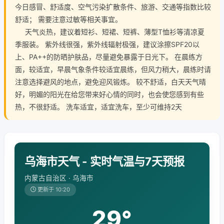
今日感冒、舒适度、空气污染扩散条件、旅游、交通等指数比较
舒适； 需要注意过敏等相关事宜。
天气炎热，建议着短衫、短裙、短裤、薄型T恤衫等清凉夏
季服装。 紫外线很强，紫外线辐射极强，建议涂擦SPF20以
上、PA++的防晒护肤品，尽量避免暴露于日光下。 在晨练方
面，较适宜，早晨气象条件较适宜晨练，但风力稍大，晨练时请
注意选择避风的地点，避免迎风锻炼。 较不舒适，白天天气晴
好，明媚的阳光在给您带来好心情的同时，也会使您感到有些
热，不很舒适。 洗车适宜，适宜洗车，至少可维持2天
乌海市天气 - 实时气温与7天预报
内蒙古自治区 · 乌海市
更新于 10:20
29°