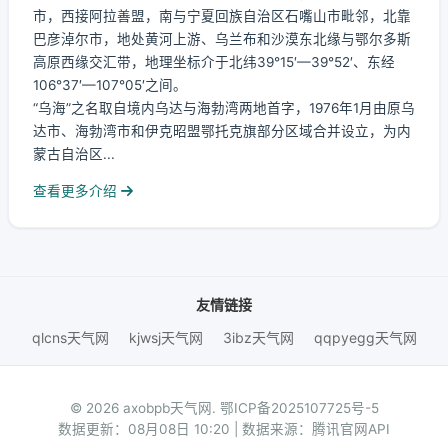
市，西接阿拉善盟，南与宁夏回族自治区石嘴山市毗邻，北靠
巴彦淖尔市，地处黄河上游、乌兰布和沙漠东北缘与鄂尔多斯
高原西缘交汇带，地理坐标介于北纬39°15′—39°52′、东经
106°37′—107°05′之间。
“乌海”之名取自境内乌达与海勃湾两地首字，1976年1月由原乌
达市、海勃湾市和伊克昭盟鄂托克旗部分区域合并设立，为内
蒙古自治区...
查看更多介绍
友情链接
qlcns天气网
kjwsj天气网
3ibz天气网
qqpyegg天气网
© 2026 axobpb天气网.
鄂ICP备2025107725号-5
数据更新：08月08日 10:20 | 数据来源：腾讯官网API