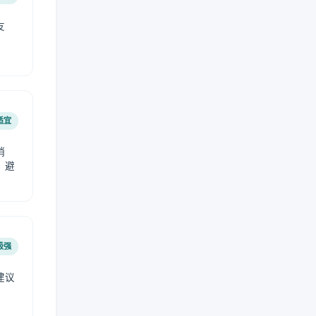
友
适宜
稍
，避
极强
建议
肤