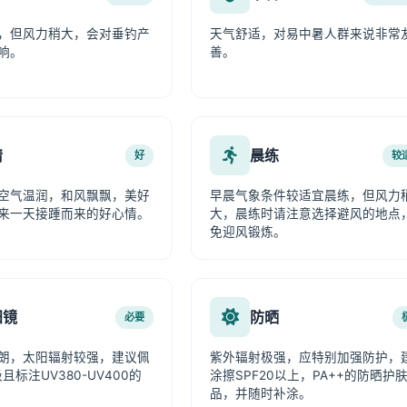
，但风力稍大，会对垂钓产
天气舒适，对易中暑人群来说非常
响。
善。
情
晨练
好
较
空气温润，和风飘飘，美好
早晨气象条件较适宜晨练，但风力
来一天接踵而来的好心情。
大，晨练时请注意选择避风的地点
免迎风锻炼。
阳镜
防晒
必要
朗，太阳辐射较强，建议佩
紫外辐射极强，应特别加强防护，
且标注UV380-UV400的
涂擦SPF20以上，PA++的防晒护
品，并随时补涂。