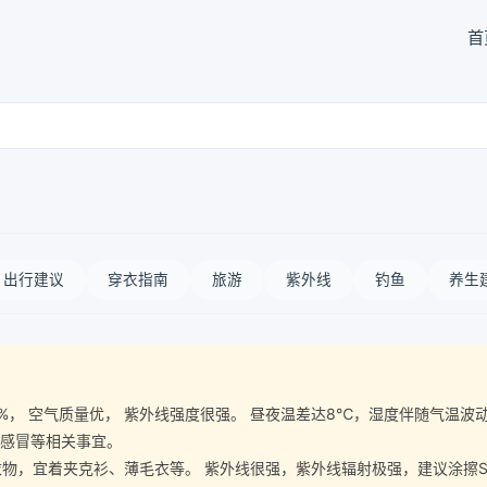
首
出行建议
穿衣指南
旅游
紫外线
钓鱼
养生
湿度68%， 空气质量优， 紫外线强度很强。 昼夜温差达8℃，湿度伴随气
、感冒等相关事宜。
宜着夹克衫、薄毛衣等。 紫外线很强，紫外线辐射极强，建议涂擦SPF