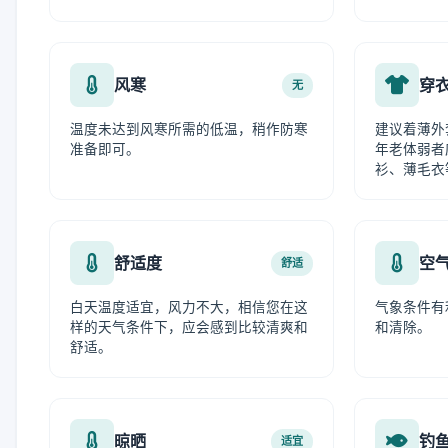
风寒
穿
无
温度未达到风寒所需的低温，稍作防寒
建议着薄外
准备即可。
年老体弱者
衫、薄毛衣
舒适度
空
舒适
白天温度适宜，风力不大，相信您在这
气象条件有
样的天气条件下，应会感到比较清爽和
和清除。
舒适。
晾晒
钓
适宜