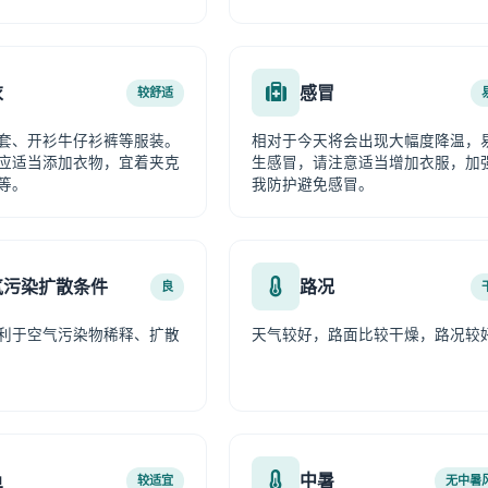
衣
感冒
较舒适
套、开衫牛仔衫裤等服装。
相对于今天将会出现大幅度降温，
应适当添加衣物，宜着夹克
生感冒，请注意适当增加衣服，加
等。
我防护避免感冒。
气污染扩散条件
路况
良
利于空气污染物稀释、扩散
天气较好，路面比较干燥，路况较
鱼
中暑
较适宜
无中暑