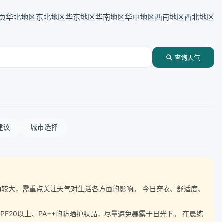
页
华北地区
东北地区
华东地区
华南地区
华中地区
西南地区
西北地区
查询天气
建议
城市选择
温波动较大，需重点关注天气对生活各方面的影响。 今日穿衣、舒适度、
20以上、PA++的防晒护肤品，尽量避免暴露于日光下。 在晨练