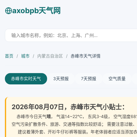
axobpb天气网
首页
/
城市
/
内蒙古自治区
/
赤峰市天气详情
赤峰市实时天气
3天预报
7天预报
空气质量
2026年08月07日，赤峰市天气小贴士：
赤峰市今日天气
晴
， 气温14~22℃， 东风3-4级， 空气
空气污染扩散条件、旅游、交通等指数比较舒适； 需要注意过敏
建议着薄外套、开衫牛仔衫裤等服装。年老体弱者应适当添加衣物，