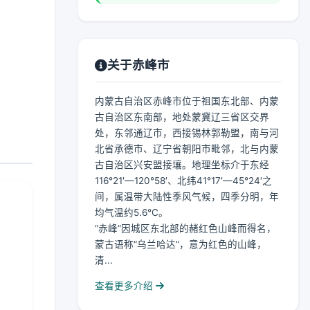
关于赤峰市
内蒙古自治区赤峰市位于祖国东北部、内蒙
古自治区东南部，地处蒙冀辽三省区交界
处，东邻通辽市，西接锡林郭勒盟，南与河
北省承德市、辽宁省朝阳市毗邻，北与内蒙
古自治区兴安盟接壤。地理坐标介于东经
116°21′—120°58′、北纬41°17′—45°24′之
间，属温带大陆性季风气候，四季分明，年
均气温约5.6℃。
“赤峰”因城区东北部的赭红色山峰而得名，
蒙古语称“乌兰哈达”，意为红色的山峰，
清...
查看更多介绍