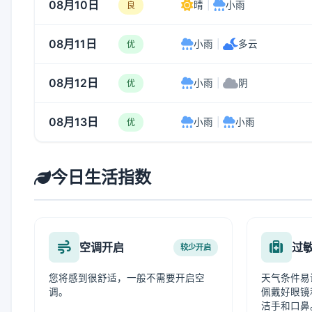
08月10日
晴
|
小雨
良
08月11日
小雨
|
多云
优
08月12日
小雨
|
阴
优
08月13日
小雨
|
小雨
优
今日生活指数
空调开启
过
较少开启
您将感到很舒适，一般不需要开启空
天气条件易
调。
佩戴好眼镜
洁手和口鼻