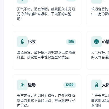
天气不错，适宜晾晒。赶紧把久未见阳
较适合垂钓
光的衣物搬出来吸收一下太阳的味道
生一定的影
吧！
化妆
心
防晒
温湿适宜，最好使用SPF20以上防晒霜
天气较好，
打底，建议使用中性保湿型化妆品。
的天气会带
运动
太
较适宜
天气较好，但因风力稍强，户外可选择
白天天气晴
对风力要求不高的运动，推荐您进行室
戴透射比1级
内运动。
遮阳镜