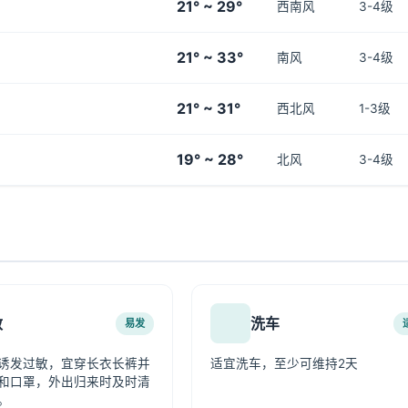
21° ~ 29°
西南风
3-4级
21° ~ 33°
南风
3-4级
21° ~ 31°
西北风
1-3级
19° ~ 28°
北风
3-4级
敏
洗车
易发
诱发过敏，宜穿长衣长裤并
适宜洗车，至少可维持2天
和口罩，外出归来时及时清
。