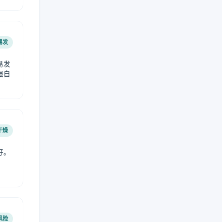
易发
易发
强自
干燥
好。
风险