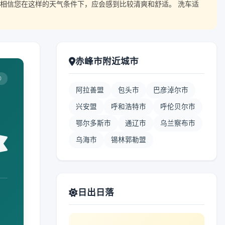
相信您在这样的天气条件下，应会感到比较清爽和舒适。 洗车适
赤峰市附近城市
0
阿拉善盟
包头市
巴彦淖尔市
兴安盟
呼和浩特市
呼伦贝尔市
鄂尔多斯市
通辽市
乌兰察布市
乌海市
锡林郭勒盟
日出日落