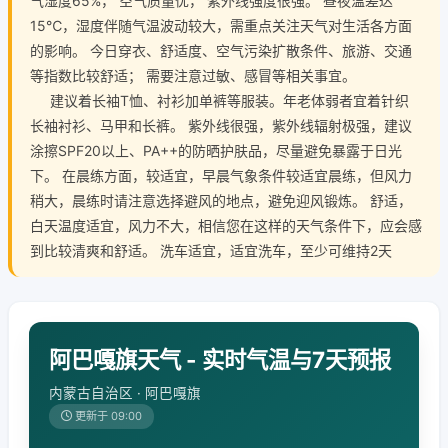
气湿度65%， 空气质量优， 紫外线强度很强。 昼夜温差达
15℃，湿度伴随气温波动较大，需重点关注天气对生活各方面
的影响。 今日穿衣、舒适度、空气污染扩散条件、旅游、交通
等指数比较舒适； 需要注意过敏、感冒等相关事宜。
建议着长袖T恤、衬衫加单裤等服装。年老体弱者宜着针织
长袖衬衫、马甲和长裤。 紫外线很强，紫外线辐射极强，建议
涂擦SPF20以上、PA++的防晒护肤品，尽量避免暴露于日光
下。 在晨练方面，较适宜，早晨气象条件较适宜晨练，但风力
稍大，晨练时请注意选择避风的地点，避免迎风锻炼。 舒适，
白天温度适宜，风力不大，相信您在这样的天气条件下，应会感
到比较清爽和舒适。 洗车适宜，适宜洗车，至少可维持2天
阿巴嘎旗天气 - 实时气温与7天预报
内蒙古自治区 · 阿巴嘎旗
更新于 09:00