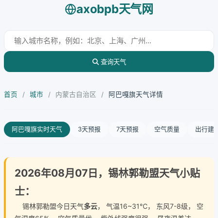
axobpb天气网
查询天气
首页
/
城市
/
内蒙古自治区
/
阿巴嘎旗天气详情
阿巴嘎旗实时天气
3天预报
7天预报
空气质量
出行建
2026年08月07日，锡林郭勒盟天气小贴
士：
锡林郭勒盟今日天气
多云
， 气温16~31℃， 东风7-8级， 空