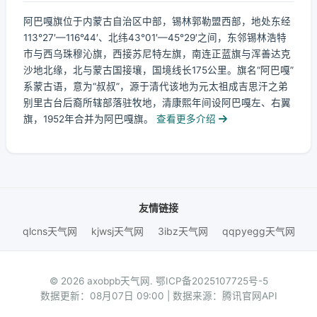
阿巴嘎旗位于内蒙古自治区中部，锡林郭勒盟西部，地处东经
113°27′—116°44′、北纬43°01′—45°29′之间，东邻锡林浩特
市与西乌珠穆沁旗，西接苏尼特左旗，南连正蓝旗与浑善达克
沙地北缘，北与蒙古国接壤，国境线长175公里。旗名“阿巴嘎”
系蒙古语，意为“叔叔”，源于清代该地为元太祖成吉思汗之弟
别里古台后裔所辖部落驻牧地，清康熙年间设阿巴嘎左、右翼
旗，1952年合并为阿巴嘎旗。
查看更多介绍
友情链接
qlcns天气网
kjwsj天气网
3ibz天气网
qqpyegg天气网
© 2026 axobpb天气网.
鄂ICP备2025107725号-5
数据更新：08月07日 09:00 | 数据来源：腾讯官网API