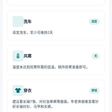
洗车
适宜
适宜洗车，至少可维持2天
风寒
无
温度未达到风寒所需的低温，稍作防寒准备即可。
穿衣
舒适
建议着长袖T恤、衬衫加单裤等服装。年老体弱者宜着针
织长袖衬衫、马甲和长裤。