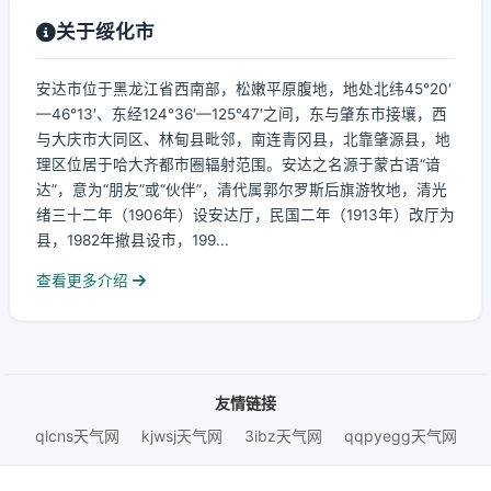
关于绥化市
安达市位于黑龙江省西南部，松嫩平原腹地，地处北纬45°20′
—46°13′、东经124°36′—125°47′之间，东与肇东市接壤，西
与大庆市大同区、林甸县毗邻，南连青冈县，北靠肇源县，地
理区位居于哈大齐都市圈辐射范围。安达之名源于蒙古语“谙
达”，意为“朋友”或“伙伴”，清代属郭尔罗斯后旗游牧地，清光
绪三十二年（1906年）设安达厅，民国二年（1913年）改厅为
县，1982年撤县设市，199...
查看更多介绍
友情链接
qlcns天气网
kjwsj天气网
3ibz天气网
qqpyegg天气网