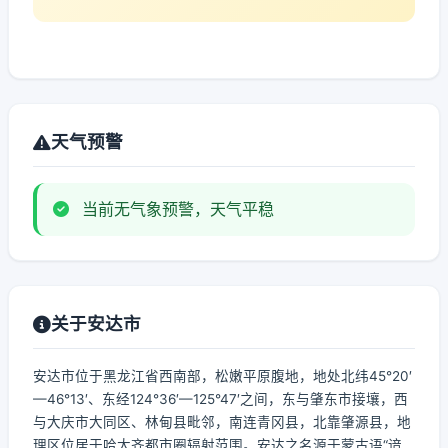
天气预警
当前无气象预警，天气平稳
关于安达市
安达市位于黑龙江省西南部，松嫩平原腹地，地处北纬45°20′
—46°13′、东经124°36′—125°47′之间，东与肇东市接壤，西
与大庆市大同区、林甸县毗邻，南连青冈县，北靠肇源县，地
理区位居于哈大齐都市圈辐射范围。安达之名源于蒙古语“谙