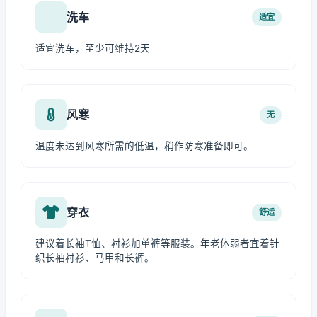
洗车
适宜
适宜洗车，至少可维持2天
风寒
无
温度未达到风寒所需的低温，稍作防寒准备即可。
穿衣
舒适
建议着长袖T恤、衬衫加单裤等服装。年老体弱者宜着针
织长袖衬衫、马甲和长裤。