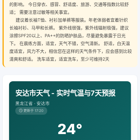
的影响。 今日穿衣、感冒、舒适度、旅游、交通等指数比较舒
适； 需要注意过敏等相关事宜。
建议着长袖T恤、衬衫加单裤等服装。年老体弱者宜着针织
长袖衬衫、马甲和长裤。 紫外线很强，紫外线辐射极强，建议
涂擦SPF20以上、PA++的防晒护肤品，尽量避免暴露于日光
下。 在晨练方面，适宜，天气不错，空气清新。 舒适，白天温
度适宜，风力不大，相信您在这样的天气条件下，应会感到比较
清爽和舒适。 洗车适宜，适宜洗车，至少可维持2天
安达市天气 - 实时气温与7天预报
黑龙江省 · 安达市
更新于 17:20
24°