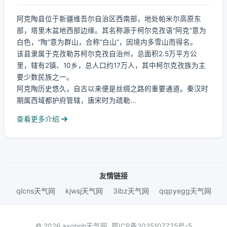
阿克陶县位于新疆维吾尔自治区西南部，地处帕米尔高原东
部，塔里木盆地西部边缘。其名称源于柯尔克孜语“阿克”意为
白色，“陶”意为群山，合称“白山”，因境内多雪山而得名。
该县隶属于克孜勒苏柯尔克孜自治州，总面积2.5万平方公
里，辖有2镇、10乡，总人口约17万人，其中柯尔克孜族为主
要少数民族之一。
阿克陶历史悠久，自古以来便是丝绸之路的重要通道。秦汉时
期属西域都护府管辖，唐宋时为疏勒...
查看更多介绍
友情链接
qlcns天气网
kjwsj天气网
3ibz天气网
qqpyegg天气网
© 2026 axobpb天气网.
鄂ICP备2025107725号-5