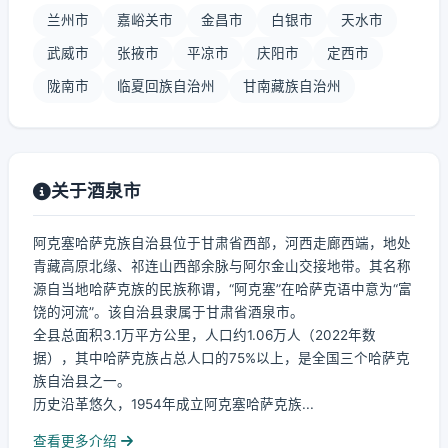
兰州市
嘉峪关市
金昌市
白银市
天水市
武威市
张掖市
平凉市
庆阳市
定西市
陇南市
临夏回族自治州
甘南藏族自治州
关于酒泉市
阿克塞哈萨克族自治县位于甘肃省西部，河西走廊西端，地处
青藏高原北缘、祁连山西部余脉与阿尔金山交接地带。其名称
源自当地哈萨克族的民族称谓，“阿克塞”在哈萨克语中意为“富
饶的河流”。该自治县隶属于甘肃省酒泉市。
全县总面积3.1万平方公里，人口约1.06万人（2022年数
据），其中哈萨克族占总人口的75%以上，是全国三个哈萨克
族自治县之一。
历史沿革悠久，1954年成立阿克塞哈萨克族...
查看更多介绍