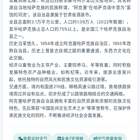
青藏高原北缘、祁连山西部余脉与阿尔金山交接地带。其名称
源自当地哈萨克族的民族称谓，“阿克塞”在哈萨克语中意为“富
饶的河流”。该自治县隶属于甘肃省酒泉市。
全县总面积3.1万平方公里，人口约1.06万人（2022年数据），
其中哈萨克族占总人口的75%以上，是全国三个哈萨克族自治
县之一。
历史沿革悠久，1954年成立阿克塞哈萨克族自治区，1955年改
称自治县。历史上曾是古丝绸之路的重要通道，东西方文化在
此交融。
经济以畜牧业为主导产业，主要饲养马、羊等牲畜；同时积极
发展特色农产品种植业，如枸杞等。近年来，旅游业逐渐兴
起，依托独特的自然风光和民族文化资源吸引游客。
交通方面，境内有国道215线、柳格高速公路过境，敦格铁路穿
境而过并设有站点，初步形成了公路铁路相结合的交通网络。
阿克塞哈萨克族自治县拥有丰富的自然资源和浓郁的民族文化
特色，先后荣获“中国民间文化艺术之乡”等荣誉称号，在保护传
承民族文化的同时，不断推进经济社会全面发展。
查看实时天气
未来7天预报
空气质量查询