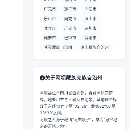
广元市
遂宁市
内江市
乐山市
南充市
眉山市
宜宾市
广安市
达州市
雅安市
巴中市
资阳市
甘孜藏族自治州
凉山彝族自治州
关于阿坝藏族羌族自治州
阿坝县位于四川省西北部，青藏高原东南
缘，地处川甘青三省交界地带。其地理坐标
介于东经101°17′至102°38′，北纬32°56′至
33°30′之间。
阿坝之名源于藏语“阿曲坝子”，意为“河谷地
带的富饶之地”。