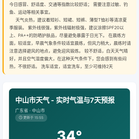
今日感冒、舒适度、交通等指数比较舒适； 需要注意过敏、钓
鱼、运动等相关事宜。
天气炎热，建议着短衫、短裙、短裤、薄型T恤衫等清凉夏
季服装。 紫外线很强，紫外线辐射极强，建议涂擦SPF20以
上、PA++的防晒护肤品，尽量避免暴露于日光下。 在晨练方
面，较适宜，早晨气象条件较适宜晨练，但风力稍大，晨练时请
注意选择避风的地点，避免迎风锻炼。 较不舒适，白天天气晴
好，并且空气湿度偏大，在这种天气条件下，您会感到有些闷
热，不很舒适。 洗车适宜，适宜洗车，至少可维持2天
中山市天气 - 实时气温与7天预报
广东省 · 中山市
更新于 15:55
34°