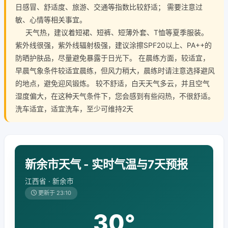
日感冒、舒适度、旅游、交通等指数比较舒适； 需要注意过
敏、心情等相关事宜。
天气热，建议着短裙、短裤、短薄外套、T恤等夏季服装。
紫外线很强，紫外线辐射极强，建议涂擦SPF20以上、PA++的
防晒护肤品，尽量避免暴露于日光下。 在晨练方面，较适宜，
早晨气象条件较适宜晨练，但风力稍大，晨练时请注意选择避风
的地点，避免迎风锻炼。 较不舒适，白天天气多云，并且空气
湿度偏大，在这种天气条件下，您会感到有些闷热，不很舒适。
洗车适宜，适宜洗车，至少可维持2天
新余市天气 - 实时气温与7天预报
江西省 · 新余市
更新于 23:10
30°