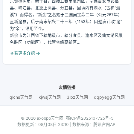
东邻樟树市、新干县，西接宜春市袁州区，南连吉安市安福
县、峡江县，北靠上高县、分宜县。因境内有渝水（古称“渝
溪”）而得名，“新余”之名始于三国吴宝鼎二年（公元267年）
置新渝县，后于南宋绍兴二十三年（1153年）因避庙讳改“渝”
为“余”，沿用至今。
新余市为江西省下辖地级市，辖分宜县、渝水区及仙女湖风景
名胜区（功能区），代管省级高新区...
查看更多介绍
友情链接
qlcns天气网
kjwsj天气网
3ibz天气网
qqpyegg天气网
© 2026 axobpb天气网.
鄂ICP备2025107725号-5
数据更新：08月08日 23:10 | 数据来源：腾讯官网API