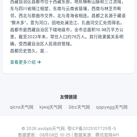
西藏自治区昌都市位于西藏东部，地处横断山脉和三江流域，
东与四川省隔江相望，东南与云南省接壤，西南与林芝市毗
邻，西北与那曲市交界，北与青海省相连。昌都之名源于藏语
“察木多”，意为河口，因地处澜沧江、扎曲河交汇处而得名。
昌都市是西藏自治区下辖地级市，全市总面积10.98万平方公
里，截至2022年末，常住人口约76万人。其行政隶属关系明
确，受西藏自治区人民政府管辖。
昌都历史悠久，是...
查看更多介绍
友情链接
qlcns天气网
kjwsj天气网
3ibz天气网
qqpyegg天气网
© 2026 axobpb天气网.
鄂ICP备2025107725号-5
数据更新：08月08日 10:25 | 数据来源：腾讯官网API