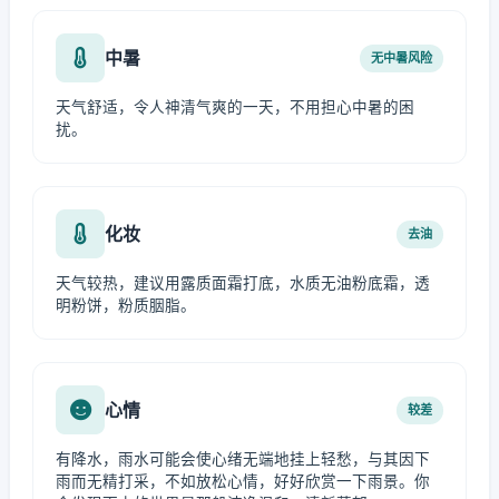
中暑
无中暑风险
天气舒适，令人神清气爽的一天，不用担心中暑的困
扰。
化妆
去油
天气较热，建议用露质面霜打底，水质无油粉底霜，透
明粉饼，粉质胭脂。
心情
较差
有降水，雨水可能会使心绪无端地挂上轻愁，与其因下
雨而无精打采，不如放松心情，好好欣赏一下雨景。你