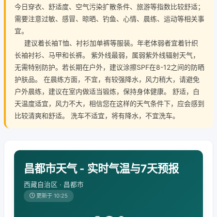
今日穿衣、舒适度、空气污染扩散条件、旅游等指数比较舒适；
需要注意过敏、感冒、晾晒、钓鱼、心情、晨练、运动等相关事
宜。
建议着长袖T恤、衬衫加单裤等服装。年老体弱者宜着针织
长袖衬衫、马甲和长裤。 紫外线最弱，属弱紫外线辐射天气，
无需特别防护。若长期在户外，建议涂擦SPF在8-12之间的防晒
护肤品。 在晨练方面，不宜，有较强降水，风力稍大，请避免
户外晨练，建议在室内做适当锻炼，保持身体健康。 舒适，白
天温度适宜，风力不大，相信您在这样的天气条件下，应会感到
比较清爽和舒适。 洗车不适宜，将有降水，不宜洗车。
昌都市天气 - 实时气温与7天预报
西藏自治区 · 昌都市
更新于 10:25