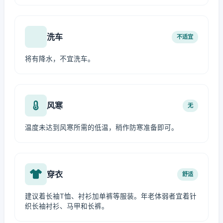
洗车
不适宜
将有降水，不宜洗车。
风寒
无
温度未达到风寒所需的低温，稍作防寒准备即可。
穿衣
舒适
建议着长袖T恤、衬衫加单裤等服装。年老体弱者宜着针
织长袖衬衫、马甲和长裤。