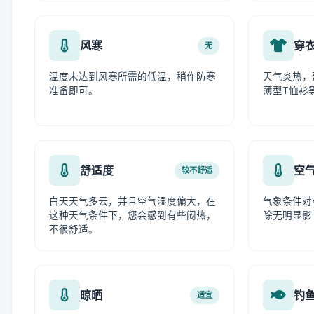
风寒
穿
无
温度未达到风寒所需的低温，稍作防寒
天气炎热，
准备即可。
薄型T恤衫
舒适度
空
较不舒适
白天天气多云，并且空气湿度偏大，在
气象条件对
这种天气条件下，您会感到有些闷热，
除无明显影
不很舒适。
晾晒
钓
适宜