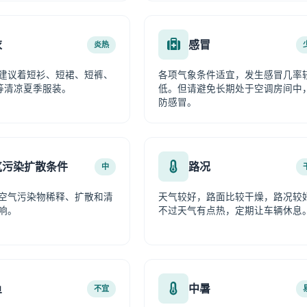
衣
感冒
炎热
建议着短衫、短裙、短裤、
各项气象条件适宜，发生感冒几率
等清凉夏季服装。
低。但请避免长期处于空调房间中
防感冒。
气污染扩散条件
路况
中
空气污染物稀释、扩散和清
天气较好，路面比较干燥，路况较
响。
不过天气有点热，定期让车辆休息
鱼
中暑
不宜