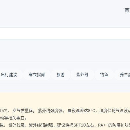
首
出行建议
穿衣指南
旅游
紫外线
钓鱼
养生
气湿度95%， 空气质量优， 紫外线强度强。 昼夜温差达8℃，湿度伴随气
运动等相关事宜。
紫外线强，紫外线辐射强，建议涂擦SPF20左右、PA++的防晒护肤品