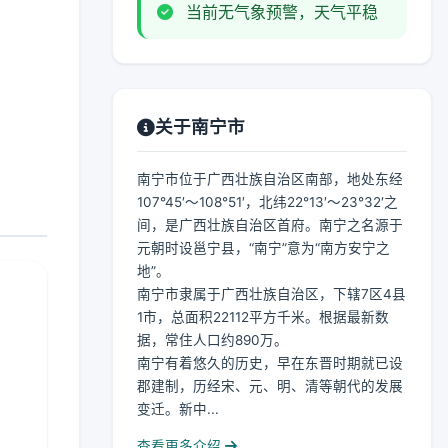
当前无气象预警，天气平稳
关于南宁市
南宁市位于广西壮族自治区南部，地处东经
107°45′～108°51′，北纬22°13′～23°32′之
间，是广西壮族自治区首府。南宁之名源于
元朝时设邕宁县，“南宁”意为“南方安宁之
地”。
南宁市隶属于广西壮族自治区，下辖7区4县
1市，总面积22112平方千米。根据最新数
据，常住人口约890万。
南宁有着悠久的历史，早在东晋时期就已设
郡建制，历经宋、元、明、清等朝代的发展
变迁。新中...
查看更多介绍