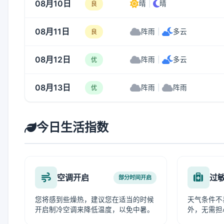
08月10日
晴
|
晴
良
08月11日
阵雨
|
多云
良
08月12日
阵雨
|
多云
优
08月13日
阵雨
|
阵雨
优
今日生活指数
空调开启
过
部分时间开启
您将感到些燥热，建议您在适当的时候
天气条件不
开启制冷空调来降低温度，以免中暑。
外，无需担