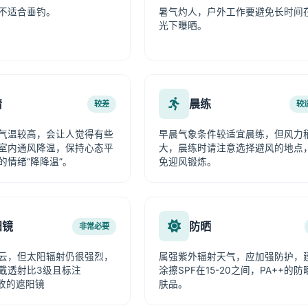
不适合垂钓。
暑气灼人，户外工作要避免长时间
光下曝晒。
情
晨练
较差
较
气温较高，会让人觉得有些
早晨气象条件较适宜晨练，但风力
室内通风降温，保持心态平
大，晨练时请注意选择避风的地点
的情绪“降降温”。
免迎风锻炼。
阳镜
防晒
非常必要
云，但太阳辐射仍很强烈，
属强紫外辐射天气，应加强防护，
戴透射比3级且标注
涂擦SPF在15-20之间，PA++的防
吸收的遮阳镜
肤品。