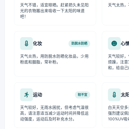
天气不错，适宜晾晒。赶紧把久未见阳
天气太热，
光的衣物搬出来吸收一下太阳的味道
吧！
化妆
心
防脱水防晒
天气炎热，用防脱水防晒化妆品，少用
天气较好，
粉底和胭脂，常补粉。
烦躁，注意
和，给自己
运动
太
较不宜
天气较好，无雨水困扰，但考虑气温很
白天天空多
高，请注意适当减少运动时间并降低运
强烈建议佩
动强度，运动后及时补充水分。
100%UV