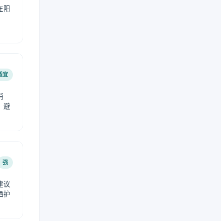
在阳
适宜
稍
，避
强
建议
晒护