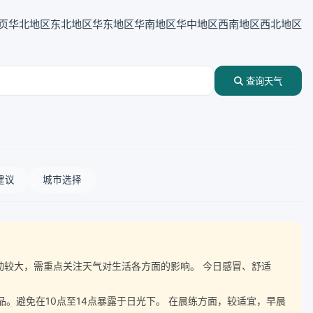
页
华北地区
东北地区
华东地区
华南地区
华中地区
西南地区
西北地区
查询天气
建议
城市选择
温波动较大，需重点关注天气对生活各方面的影响。 今日感冒、舒适
。避免在10点至14点暴露于日光下。 在晨练方面，较适宜，早晨