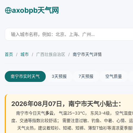
axobpb天气网
首页
/
城市
/
广西壮族自治区
/
南宁市天气详情
南宁市实时天气
3天预报
7天预报
空气质量
2026年08月07日，南宁市天气小贴士：
南宁市今日天气
多云
， 气温25~33℃， 东风3-4级， 空
度、交通等指数比较舒适； 需要注意过敏、钓鱼、中暑、心情、
天气炎热，建议着短衫、短裙、短裤、薄型T恤衫等清凉夏季服装。 