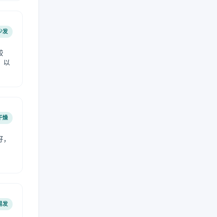
少发
较
，以
干燥
好，
。
易发