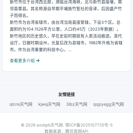
新竹市位于台湾西北部，濒临台湾海峡，北与新竹县接壤，南
邻苗栗县。其名称源自早期平埔族竹堑社的音译，后因盛产竹
子而得名。
新竹市为台湾省辖市，由台湾当局直接管辖，下设3个区。总
面积约为104.1526平方公里，人口约45万（2023年数据）。
新竹地区的历史悠久，早在史前时期就有人类活动痕迹。清代
设厅，日据时期设州，光复后改为县辖市，1982年升格为省辖
市。作为台湾重要的科技中心，...
查看更多介绍
友情链接
qlcns天气网
kjwsj天气网
3ibz天气网
qqpyegg天气网
© 2026 axobpb天气网.
鄂ICP备2025107725号-5
数据来源：腾讯官网API