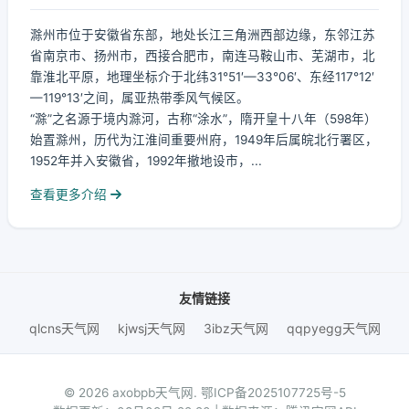
滁州市位于安徽省东部，地处长江三角洲西部边缘，东邻江苏
省南京市、扬州市，西接合肥市，南连马鞍山市、芜湖市，北
靠淮北平原，地理坐标介于北纬31°51′—33°06′、东经117°12′
—119°13′之间，属亚热带季风气候区。
“滁”之名源于境内滁河，古称“涂水”，隋开皇十八年（598年）
始置滁州，历代为江淮间重要州府，1949年后属皖北行署区，
1952年并入安徽省，1992年撤地设市，...
查看更多介绍
友情链接
qlcns天气网
kjwsj天气网
3ibz天气网
qqpyegg天气网
© 2026 axobpb天气网.
鄂ICP备2025107725号-5