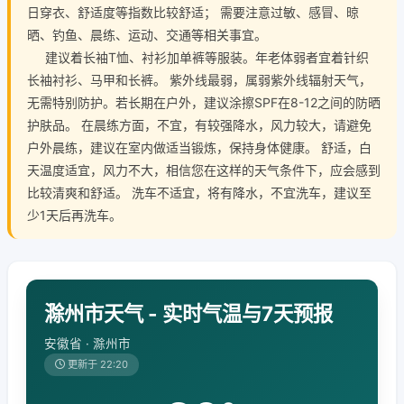
日穿衣、舒适度等指数比较舒适； 需要注意过敏、感冒、晾
晒、钓鱼、晨练、运动、交通等相关事宜。
建议着长袖T恤、衬衫加单裤等服装。年老体弱者宜着针织
长袖衬衫、马甲和长裤。 紫外线最弱，属弱紫外线辐射天气，
无需特别防护。若长期在户外，建议涂擦SPF在8-12之间的防晒
护肤品。 在晨练方面，不宜，有较强降水，风力较大，请避免
户外晨练，建议在室内做适当锻炼，保持身体健康。 舒适，白
天温度适宜，风力不大，相信您在这样的天气条件下，应会感到
比较清爽和舒适。 洗车不适宜，将有降水，不宜洗车，建议至
少1天后再洗车。
滁州市天气 - 实时气温与7天预报
安徽省 · 滁州市
更新于 22:20