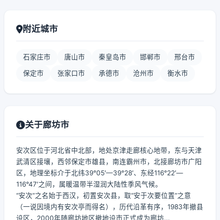
附近城市
石家庄市
唐山市
秦皇岛市
邯郸市
邢台市
保定市
张家口市
承德市
沧州市
衡水市
关于廊坊市
安次区位于河北省中北部，地处京津走廊核心地带，东与天津
武清区接壤，西邻保定市雄县，南连霸州市，北接廊坊市广阳
区，地理坐标介于北纬39°05′—39°28′、东经116°22′—
116°47′之间，属暖温带半湿润大陆性季风气候。
“安次”之名始于西汉，初置安次县，取“安于次要位置”之意
（一说因境内有安次亭而得名），历代沿革有序，1983年撤县
设区，2000年随廊坊地区撤地设市正式成为廊坊...