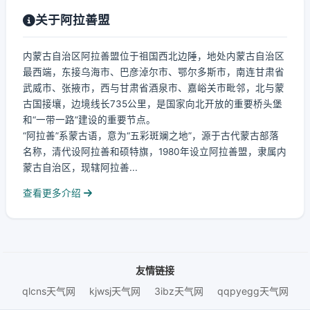
关于阿拉善盟
内蒙古自治区阿拉善盟位于祖国西北边陲，地处内蒙古自治区
最西端，东接乌海市、巴彦淖尔市、鄂尔多斯市，南连甘肃省
武威市、张掖市，西与甘肃省酒泉市、嘉峪关市毗邻，北与蒙
古国接壤，边境线长735公里，是国家向北开放的重要桥头堡
和“一带一路”建设的重要节点。
“阿拉善”系蒙古语，意为“五彩斑斓之地”，源于古代蒙古部落
名称，清代设阿拉善和硕特旗，1980年设立阿拉善盟，隶属内
蒙古自治区，现辖阿拉善...
查看更多介绍
友情链接
qlcns天气网
kjwsj天气网
3ibz天气网
qqpyegg天气网