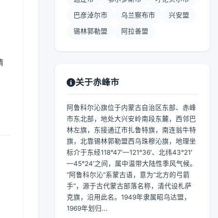
巴彦淖尔市
乌兰察布市
兴安盟
锡林郭勒盟
阿拉善盟
晴
关于赤峰市
阿鲁科尔沁旗位于内蒙古自治区东部、赤峰
市东北部，地处大兴安岭南段东麓，西邻巴
林左旗，东接通辽市扎鲁特旗，南连翁牛特
旗，北靠锡林郭勒盟西乌珠穆沁旗，地理坐
标介于东经118°47′—121°36′、北纬43°21′
—45°24′之间，属中温带大陆性季风气候。
“阿鲁科尔沁”系蒙古语，意为“北方的弓箭
手”，源于古代蒙古部落名称，清代设札萨
克旗，沿用此名。1949年隶属昭乌达盟，
1969年划归...