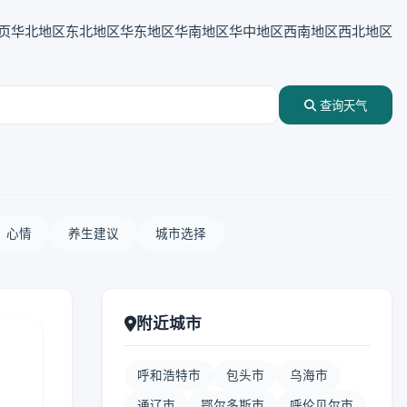
页
华北地区
东北地区
华东地区
华南地区
华中地区
西南地区
西北地区
查询天气
心情
养生建议
城市选择
附近城市
呼和浩特市
包头市
乌海市
通辽市
鄂尔多斯市
呼伦贝尔市