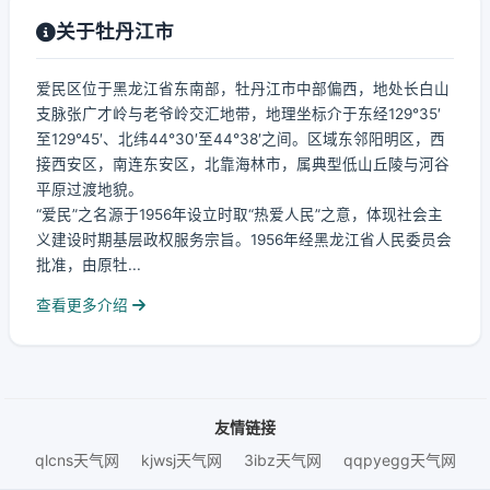
关于牡丹江市
爱民区位于黑龙江省东南部，牡丹江市中部偏西，地处长白山
支脉张广才岭与老爷岭交汇地带，地理坐标介于东经129°35′
至129°45′、北纬44°30′至44°38′之间。区域东邻阳明区，西
接西安区，南连东安区，北靠海林市，属典型低山丘陵与河谷
平原过渡地貌。
“爱民”之名源于1956年设立时取“热爱人民”之意，体现社会主
义建设时期基层政权服务宗旨。1956年经黑龙江省人民委员会
批准，由原牡...
查看更多介绍
友情链接
qlcns天气网
kjwsj天气网
3ibz天气网
qqpyegg天气网