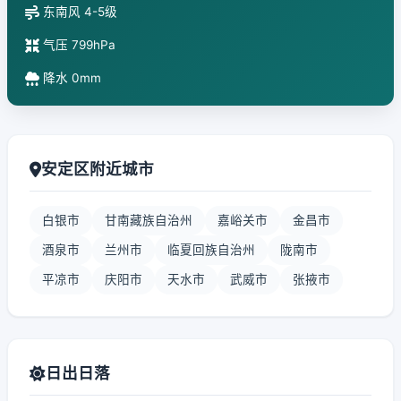
东南风 4-5级
气压 799hPa
降水 0mm
安定区附近城市
白银市
甘南藏族自治州
嘉峪关市
金昌市
酒泉市
兰州市
临夏回族自治州
陇南市
平凉市
庆阳市
天水市
武威市
张掖市
日出日落