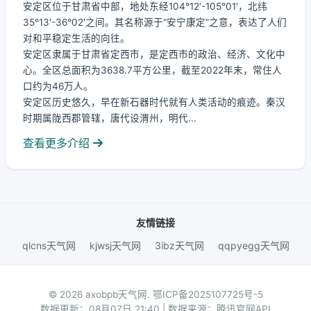
安定区位于甘肃省中部，地处东经104°12′-105°01′，北纬
35°13′-36°02′之间。其名称源于“安宁康定”之意，表达了人们
对和平稳定生活的向往。
安定区隶属于甘肃省定西市，是定西市的政治、经济、文化中
心。全区总面积为3638.7平方公里，截至2022年末，常住人
口约为46万人。
安定区历史悠久，早在新石器时代就有人类活动的痕迹。秦汉
时期属陇西郡管辖，唐代设渭州，明代...
查看更多介绍
友情链接
qlcns天气网
kjwsj天气网
3ibz天气网
qqpyegg天气网
© 2026 axobpb天气网.
鄂ICP备2025107725号-5
数据更新：08月07日 21:40 | 数据来源：腾讯官网API